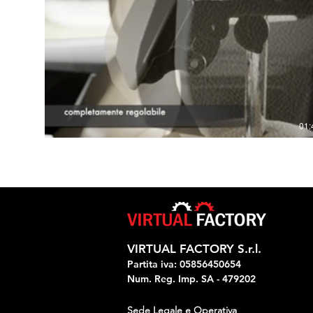
01:
VIRTUAL FACTORY S.r.l.
Partita iva: 05856450654
Num. Reg. Imp. SA - 479202
Sede Legale e Operativa