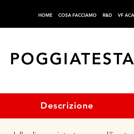
HOME
COSA FACCIAMO
R&D
VF AC
POGGIATEST
Descrizione