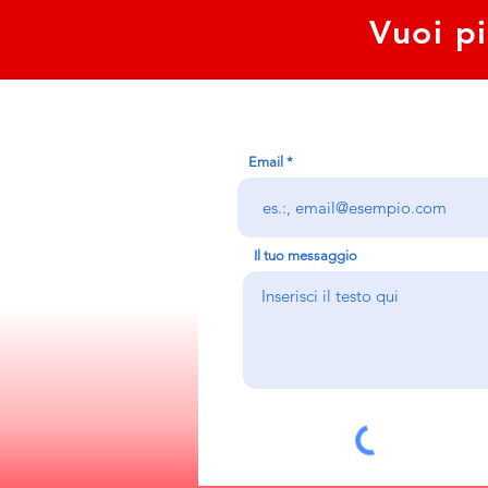
Vuoi pi
Email
Il tuo messaggio