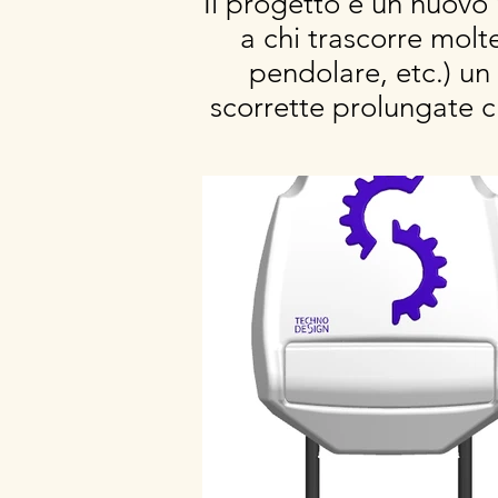
Il progetto è un nuovo 
a chi trascorre molt
pendolare, etc.) un
scorrette prolungate ch