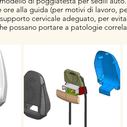
modello di poggiatesta per sedili auto. 
e ore alla guida (per motivi di lavoro, p
 supporto cervicale adeguato, per evitar
e possano portare a patologie correlate 