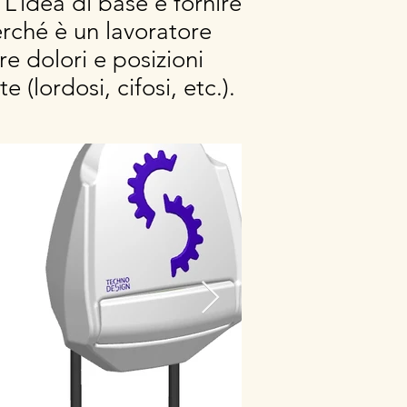
L’idea di base è fornire
erché è un lavoratore
e dolori e posizioni
(lordosi, cifosi, etc.).