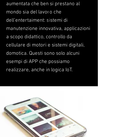
aumentata che ben si prestano al
mondo sia del lavoro che
dell’entertaiment: sistemi di
manutenzione innovativa, applicazioni
a scopo didattico, controllo da
cellulare di motori e sistemi digitali,
domotica. Questi sono solo alcuni
esempi di APP che possiamo
realizzare, anche in logica IoT.