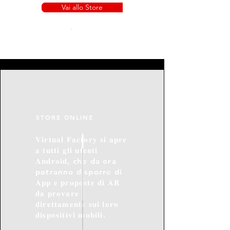
Vai allo Store
STORE ONLINE
𝐕𝐢𝐫𝐭𝐮𝐚𝐥 𝐅𝐚𝐜𝐭𝐨𝐫𝐲 𝐬𝐢 𝐚𝐩𝐫𝐞
𝐚 𝐭𝐮𝐭𝐭𝐢 𝐠𝐥𝐢 𝐮𝐭𝐞𝐧𝐭𝐢
𝐀𝐧𝐝𝐫𝐨𝐢𝐝, che da ora
potranno disporre di
𝐀𝐩𝐩 𝐞 𝐩𝐫𝐨𝐩𝐨𝐬𝐭𝐞 𝐝𝐢 𝐀𝐑
𝐝𝐚 𝐩𝐫𝐨𝐯𝐚𝐫𝐞
𝐝𝐢𝐫𝐞𝐭𝐭𝐚𝐦𝐞𝐧𝐭𝐞 𝐬𝐮𝐢 𝐥𝐨𝐫𝐨
𝐝𝐢𝐬𝐩𝐨𝐬𝐢𝐭𝐢𝐯𝐢 𝐦𝐨𝐛𝐢𝐥𝐢.